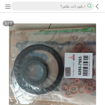
5
/
2