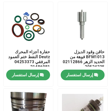
حاقن وقود الديزل
حفارة أجزاء المحرك
BFM1013 فوهة من
Deutz النفط ختم العمود
الحديد الزهر 02112866
المرفقي 04253373
21486081
20524235
إرسال استفسار
إرسال استفسار
منزل
منتجات
أشرطة فيديو