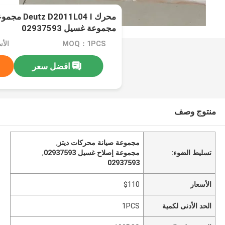
محرك 11L04 I
مجموعة غسيل 02937593
MOQ：1PCS
الأس
افضل سعر
منتوج وصف
مجموعة صيانة محركات ديتز
,
تسليط الضوء:
مجموعة إصلاح غسيل 02937593
,
02937593
الأسعار
$110
الحد الأدنى لكمية
1PCS