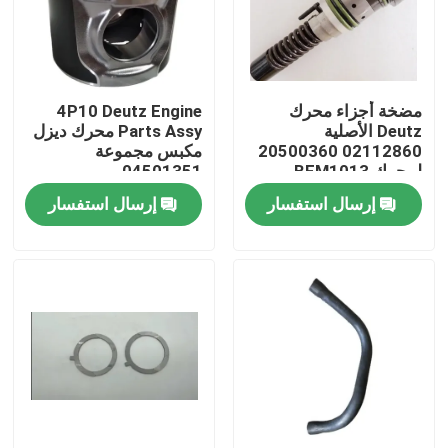
معلومات عنا
مضخة أجزاء محرك
4P10 Deutz Engine
جولة في المعمل
Deutz الأصلية
Parts Assy محرك ديزل
02112860 20500360
مكبس مجموعة
لمحرك BFM1013
04501351
رقابة جودة
إرسال استفسار
إرسال استفسار
اتصل بنا
أخبار
اطلب اقتباس
قطع غيار حفارة