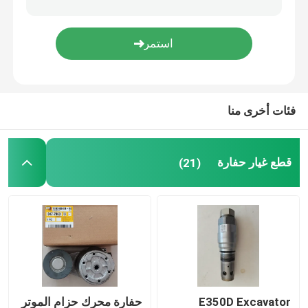
مضخة تبريد المحرك
شاحن توربيني حفارة
فئات أخرى منا
حفارة كاتب المحرك
قطع غيار حفارة
(21)
مولد ديزل
مضخة هيدروليكية حفارة
حفارة SEAL KIT
قطع غيار مولدات الديزل
E350D Excavator
حفارة محرك حزام الموتر