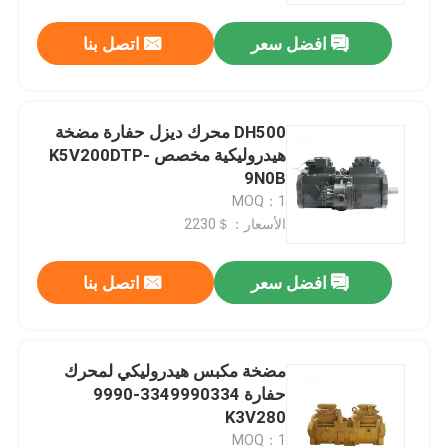
افضل سعر
اتصل بنا
DH500 محرك ديزل حفارة مضخة
هيدروليكية مخصص K5V200DTP-
9N0B
MOQ：1
الأسعار：＄2230
افضل سعر
اتصل بنا
منزل
مضخة مكبس هيدروليكي لمحرك
منتجات
حفارة 3349990334-9990
K3V280
أشرطة فيديو
MOQ：1