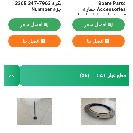
Spare Parts
بكرة 336E 347-7963
Accessories حفارة
جزء Nunmber
قطع غيار رافعة شوكية
تصريف الصمامات الصلب
14713168
افضل سعر
افضل سعر
اتصل بنا
اتصل بنا
قطع غيار CAT
(36)