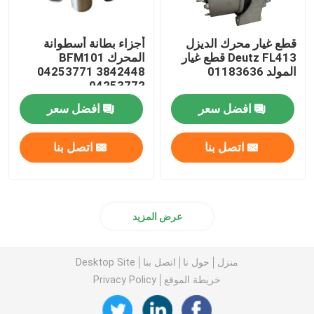
قطع غيار محرك الديزل
أجزاء بطانة أسطوانة
Deutz FL413 قطع غيار
المحرك BFM101
المولد 01183636
04253771 3842448
04253772
افضل سعر
افضل سعر
اتصل بنا
اتصل بنا
عرض المزيد
منزل
حول نا
اتصل بنا
Desktop Site
خريطة الموقع
Privacy Policy