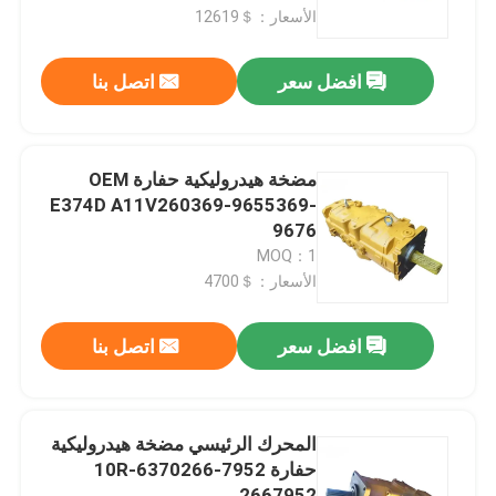
الأسعار：＄12619
معلومات عنا
افضل سعر
اتصل بنا
جولة في المعمل
مضخة هيدروليكية حفارة OEM
رقابة جودة
E374D A11V260369-9655369-
9676
MOQ：1
اتصل بنا
الأسعار：＄4700
أخبار
افضل سعر
اتصل بنا
اطلب اقتباس
المحرك الرئيسي مضخة هيدروليكية
حفارة 10R-6370266-7952
قطع غيار حفارة
2667952