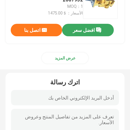
MOQ：1
الأسعار：＄1475.00
قطع غيار CAT
افضل سعر
اتصل بنا
قطع غيار المحرك
أجزاء محرك بيركنز
عرض المزيد
أجزاء محرك Deutz
اترك رسالة
قطع غيار محرك الكمون
قطع غيار ضاغط الهواء
مضخة حقن وقود الديزل