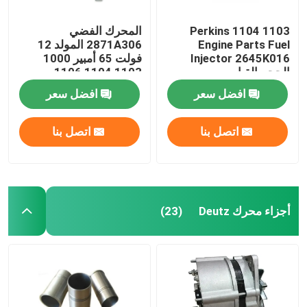
1103 1104 Perkins
المحرك الفضي
Engine Parts Fuel
2871A306 المولد 12
Injector 2645K016
فولت 65 أمبير 1000
الحجم القياسي
1103 1104 1106
افضل سعر
افضل سعر
اتصل بنا
اتصل بنا
أجزاء محرك Deutz
(23)