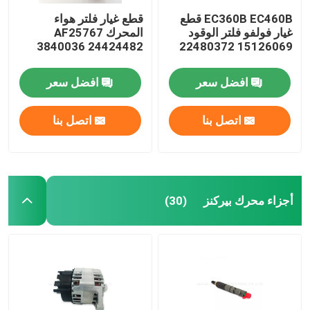
EC360B EC460B قطع
قطع غيار فلتر هواء
غيار فولفو فلتر الوقود
المحرك AF25767
3840036 24424482
15126069 22480372
افضل سعر
افضل سعر
اتصل بنا
اتصل بنا
أجزاء محرك بيركنز
(30)