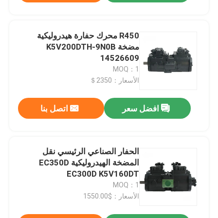
R450 محرك حفارة هيدروليكية
مضخة K5V200DTH-9N0B
14526609
MOQ：1
الأسعار：2350＄
افضل سعر
اتصل بنا
الحفار الصناعي الرئيسي نقل
المضخة الهيدروليكية EC350D
EC300D K5V160DT
MOQ：1
الأسعار：$1550.00