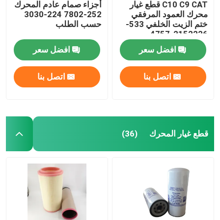
C10 C9 CAT قطع غيار
أجزاء صمام عادم المحرك
محرك العمود المرفقي
252-7802 224-3030
ختم الزيت الخلفي 533-
حسب الطلب
2152226-4757
2264757
افضل سعر
افضل سعر
اتصل بنا
اتصل بنا
قطع غيار المحرك
(36)