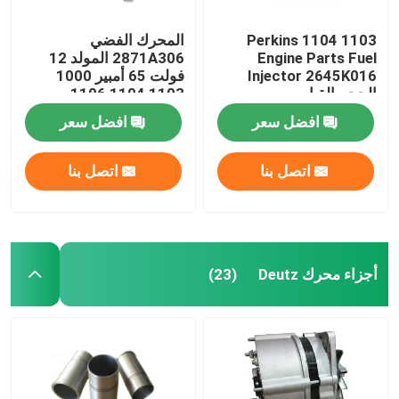
1103 1104 Perkins
المحرك الفضي
Engine Parts Fuel
2871A306 المولد 12
Injector 2645K016
فولت 65 أمبير 1000
الحجم القياسي
1103 1104 1106
افضل سعر
افضل سعر
اتصل بنا
اتصل بنا
أجزاء محرك Deutz
(23)