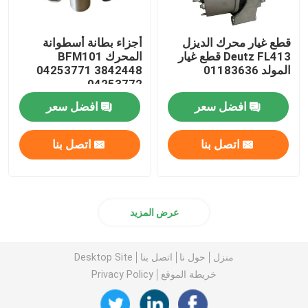
قطع غيار محرك الديزل
أجزاء بطانة أسطوانة
Deutz FL413 قطع غيار
المحرك BFM101
المولد 01183636
04253771 3842448
04253772
افضل سعر
افضل سعر
اتصل بنا
اتصل بنا
عرض المزيد
منزل
حول نا
اتصل بنا
Desktop Site
خريطة الموقع
Privacy Policy