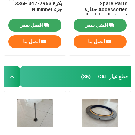
Spare Parts
بكرة 336E 347-7963
Accessories حفارة
جزء Nunmber
قطع غيار رافعة شوكية
تصريف الصمامات الصلب
14713168
افضل سعر
افضل سعر
اتصل بنا
اتصل بنا
قطع غيار CAT
(36)