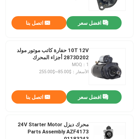
معلومات عنا
افضل سعر
اتصل بنا
جولة في المعمل
10T 12V حفارة كاتب موتور مولد
رقابة جودة
2873D202 أجزاء المحرك
MOQ：1
الأسعار：$85.00~$255.00
اتصل بنا
أخبار
افضل سعر
اتصل بنا
اطلب اقتباس
محرك ديزل 24V Starter Motor
Parts Assembly AZF4173
قطع غيار حفارة
01183243