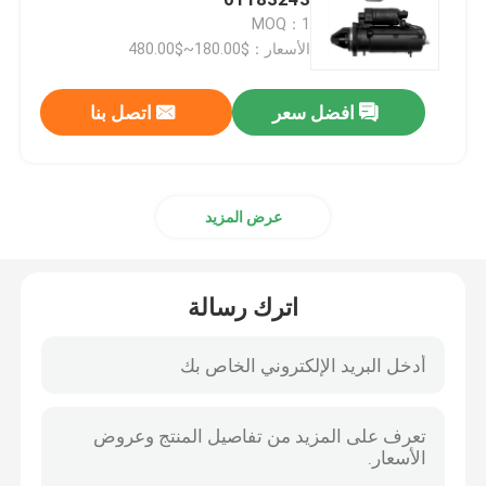
MOQ：1
الأسعار：$180.00~$480.00
قطع غيار CAT
افضل سعر
اتصل بنا
قطع غيار المحرك
أجزاء محرك بيركنز
عرض المزيد
أجزاء محرك Deutz
اترك رسالة
قطع غيار محرك الكمون
قطع غيار ضاغط الهواء
مضخة حقن وقود الديزل