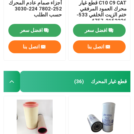
C10 C9 CAT قطع غيار
أجزاء صمام عادم المحرك
محرك العمود المرفقي
252-7802 224-3030
ختم الزيت الخلفي 533-
حسب الطلب
2152226-4757
2264757
افضل سعر
افضل سعر
اتصل بنا
اتصل بنا
قطع غيار المحرك
(36)