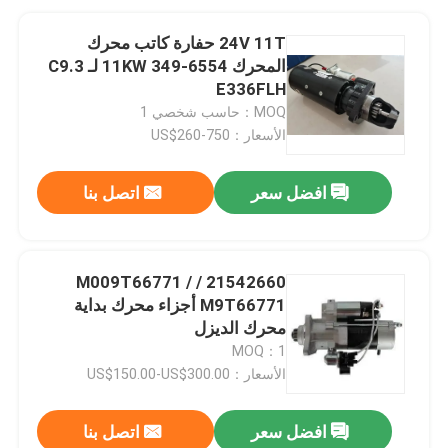
24V 11T حفارة كاتب محرك
المحرك 11KW 349-6554 لـ C9.3
E336FLH
MOQ：حاسب شخصي 1
الأسعار：US$260-750
افضل سعر
اتصل بنا
21542660 / M009T66771 /
M9T66771 أجزاء محرك بداية
محرك الديزل
MOQ：1
الأسعار：US$150.00-US$300.00
افضل سعر
اتصل بنا