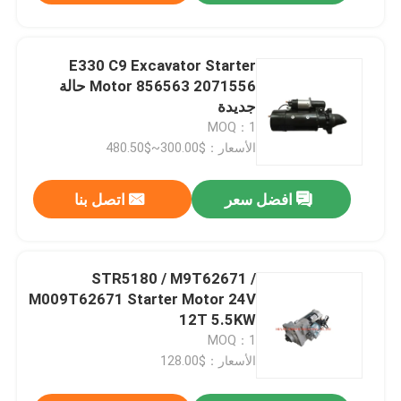
E330 C9 Excavator Starter
Motor 856563 2071556 حالة
جديدة
MOQ：1
الأسعار：$300.00~$480.50
افضل سعر
اتصل بنا
STR5180 / M9T62671 /
M009T62671 Starter Motor 24V
12T 5.5KW
MOQ：1
الأسعار：$128.00