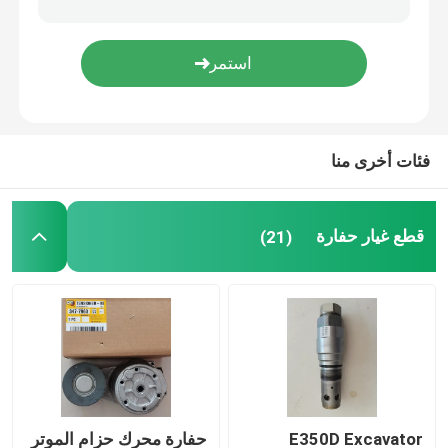
مضخة تبريد المحرك
شاحن توربيني حفارة
فئات أخرى منا
حفارة كاتب المحرك
قطع غيار حفارة
(21)
مولد ديزل
مضخة هيدروليكية حفارة
حفارة SEAL KIT
قطع غيار مولدات الديزل
E350D Excavator
حفارة محرك حزام الموتر