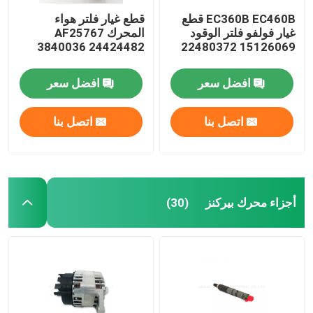
EC360B EC460B قطع
قطع غيار فلتر هواء
غيار فولفو فلتر الوقود
المحرك AF25767
3840036 24424482
15126069 22480372
افضل سعر
افضل سعر
اتصل بنا
اتصل بنا
أجزاء محرك بيركنز
(30)