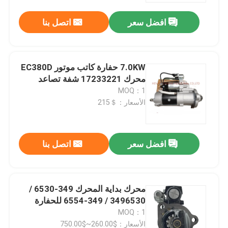
افضل سعر
اتصل بنا
7.0KW حفارة كاتب موتور EC380D
محرك 17233221 شفة تصاعد
MOQ：1
الأسعار：＄215
افضل سعر
اتصل بنا
منزل
محرك بداية المحرك 349-6530 /
منتجات
3496530 / 349-6554 للحفارة
MOQ：1
أشرطة فيديو
الأسعار：$260.00~$750.00