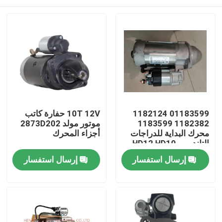
01183599 1182124
10T 12V حفارة كاتب
1182382 1183599
موتور مولد 2873D202
محرك البداية للدراجات
أجزاء المحرك
التانديمي HD12 HD10
HD70 HD75 المحرك
منزل
إرسال استفسار
إرسال استفسار
منتجات
أشرطة فيديو