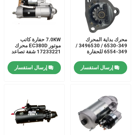
معلومات عنا
جولة في المعمل
محرك بداية المحرك
7.0KW حفارة كاتب
349-6530 / 3496530 /
موتور EC380D محرك
349-6554 للحفارة
17233221 شفة تصاعد
رقابة جودة
إرسال استفسار
إرسال استفسار
اتصل بنا
أخبار
اطلب اقتباس
قطع غيار حفارة