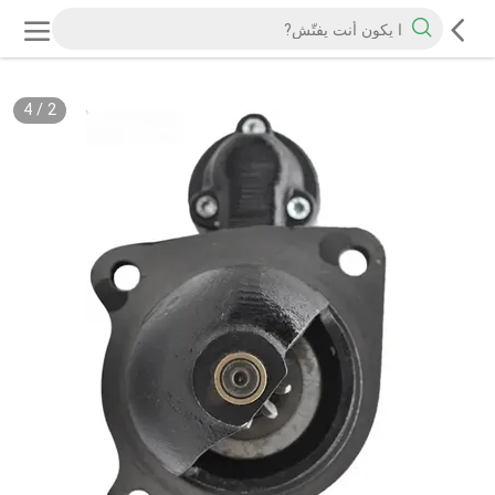
4
/
2