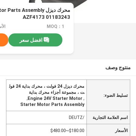
محرك ديزل arts Assembly
AZF4173 01183243
MOQ：1
الأسعار
افضل سعر
منتوج وصف
محرك ديزل 24 فولت ، محرك بداية 24 فول
ت ، مجموعة أجزاء محرك بداية
تسليط الضوء:
,
Engine 24V Starter Motor
,
Starter Motor Parts Assembly
اسم العلامة التجارية
/DEUTZ
الأسعار
$180.00~$480.00