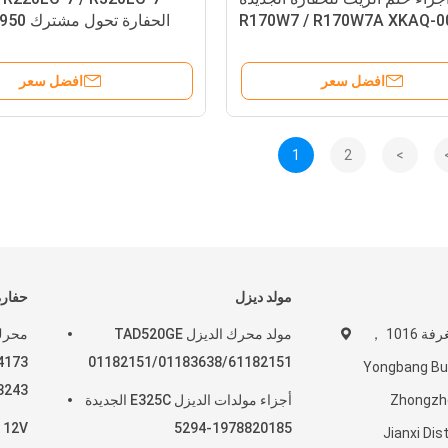
R170W7 / R170W7A XKAQ-0
الحفارة تحول مشترك 31N6-40950
افضل سعر
افضل سعر
1
2
>
مولد ديزل
حفارة
عنوان الشركة: الغرفة 1016 ，
مولد محرك الديزل TAD520GE
4173
01182151/01183638/61182151
Yongbang Buil
3243
Zhongzh
أجزاء مولدات الديزل E325C الجديدة
1978820185-5294
Jianxi Dis