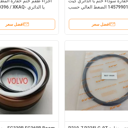
فارة سوداء ختم يا الدائري كيت
أجزاء طقم ختم حفارة المطا
14579901 الضغط العالي حسب
يا الدائري  / XKAQ
الطلب
افضل سعر
افضل سعر