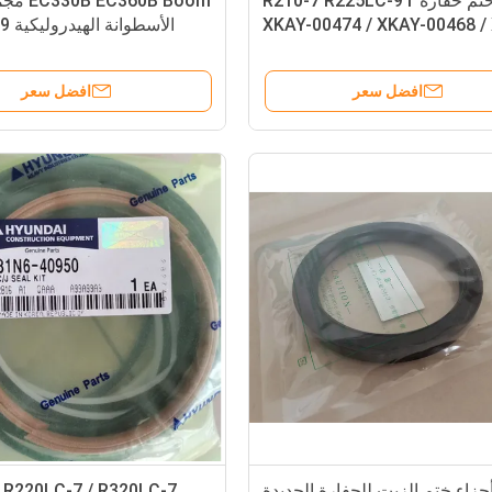
طقم ختم حفارة R210-7 R225LC-9T
360B Boom
XKAY-00474 / XKAY-00468 /
الأس
8
00469
افضل سعر
افضل سعر
زاء ختم الزيت للحفارة الجديدة
-7