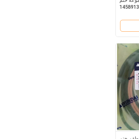
EC330B EC مجموعة ختم
طوانة الهيدروليكية 14589139
1451284
R220LC-7 / R320LC طقم ختم