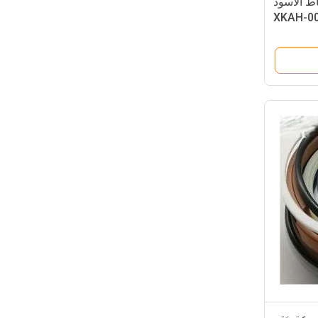
ط الأسود
XKAH-00396-
00060