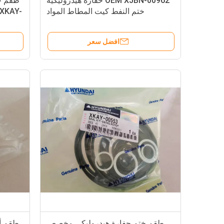
OEM XJBN-00962 حفارة هيدروليكية
ختم النفط كيت المطاط المواد
 XKAY-
افضل سعر
طقم ختم حفارة هيدروليكي مخصص
طقم أج