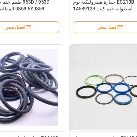
EC210B حفارة هيدروليكية بوم
أسطوانة ختم كيت 14589129
0859 6Y0859 ا
14515051
افضل سعر
افضل سعر