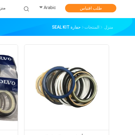
Arabic
منز
طلب اقتباس
منزل
المنتجات
حفارة SEAL KIT