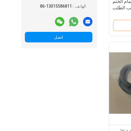
صمام الختم
الهاتف ::
86-13015586811
اتصل