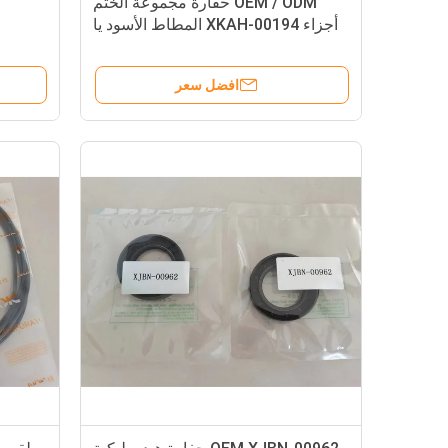
OEM / ODM حفارة مجموعة الختم
ح
أجزاء XKAH-00194 المطاط الأسود يا
الدائري
افضل سعر