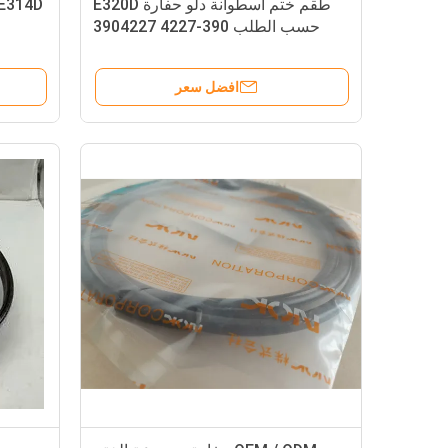
طقم ختم أسطوانة دلو حفارة E320D
حسب الطلب 390-4227 3904227
افضل سعر