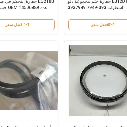
E312D E314D حفارة ختم مجموعة دلو
EC210B حفارة التحكم في 
اسطوانة 393-7949 3937949
عدة OEM 14506889 حسب الطلب
افضل سعر
افضل سعر