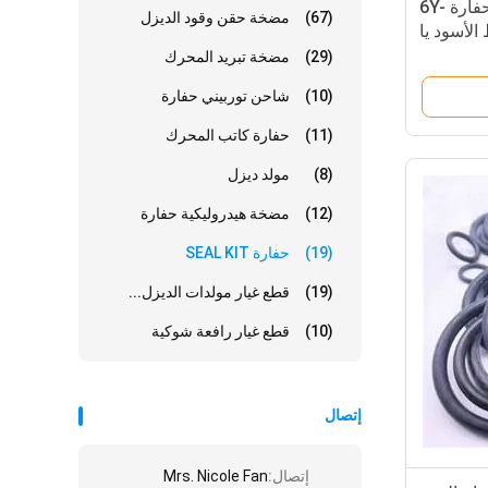
963D / 953D طقم ختم حفارة 6Y-
(67)
مضخة حقن وقود الديزل
لمطاط الأسود يا
الدائري
(29)
مضخة تبريد المحرك
(10)
شاحن توربيني حفارة
(11)
حفارة كاتب المحرك
(8)
مولد ديزل
(12)
مضخة هيدروليكية حفارة
(19)
حفارة SEAL KIT
(19)
قطع غيار مولدات الديزل...
(10)
قطع غيار رافعة شوكية
إتصال
إتصال:
Mrs. Nicole Fan