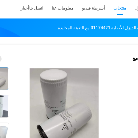
ل
منتجات
أشرطة فيديو
معلومات عنا
اتصل بنا
أخبار
01174 مع التعبئة المحايدة
فلتر زيت محرك الديزل الأصلية 01174421 مع