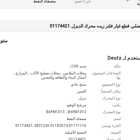
جزء اسم:
مصفاة النفط
أصلي
,
قطع غيار فلتر زيت محرك الديزل
,
01174421
منتو
حالة:
جديد 100٪
الصناعات المعمول
محلات الملابس ، محلات تصليح الآلات ، المزارع ،
بها:
أعمال البناء والطاقة والتعدين
نوع التسويق:
منتج عادي
مكان المنشأ:
الصين
نوع المحرك:
ديزل
يكتب:
مرشح الوقود
نوع المحرك:
B6FM1013 ، B6FM1013
اسم:
مصفاة النفط
الجزء نونمبر:
01171116 01183574 01174421،3831236
التعبئة:
التعبئة الأصلية
المرجع.لا:
01174421