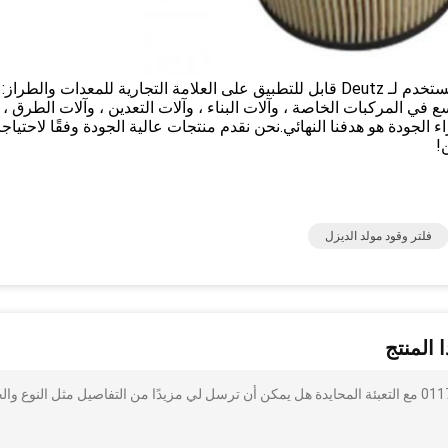
فلتر زيت جزء محرك الديزل عالي الأداء 01174421 مستخدم لـ Deutz قابل للتطبيق على العلامة التجارية للمعدات والط
م على نطاق واسع في المركبات الخاصة ، وآلات البناء ، وآلات التعدين ، وآلات الطرق ،
لجودة هو هدفنا النهائي.نحن نقدم منتجات عالية الجودة وفقًا لاحتياجا
!
فلتر وقود مولد الديزل
 المنتج
أنا مهتم بذلك قطع غيار فلتر زيت محرك الديزل الأصلية 01174421 مع التعبئة المحايدة هل يمكن أن ترسل لي مزيدًا من التفاصيل مثل النوع