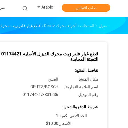
Arabic
منز
طلب اقتباس
منزل
المنتجات
أجزاء محرك Deutz
قطع غيار فلتر زيت محرك الديزل الأصلية 421
قطع غيار 
التعبئة المحايدة
تفاصيل المنتج:
مكان المنشأ:
الصين
اسم العلامة التجارية:
DEUTZ/BOSCH
رقم الموديل:
01174421،3831236
شروط الدفع والشحن:
الحد الأدنى لكمية:
1
الأسعار:
$10.00