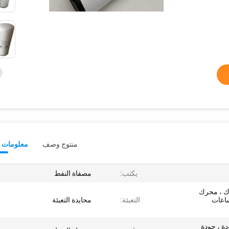
منتوج وصف
معلومات ت
يكتب:
مصفاة النفط
ك ، محرك
ساعات
التعبئة:
محايدة التعبئة
ة ، جودة