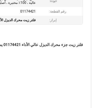
جودة:
عالية ، 100٪ مختبرة ، أصلية
رقم القطعة:
01174421
إبراز:
فلتر زيت محرك الديزل ال
فلتر زيت جزء محرك الديزل عالي الأداء 01174421 يستخدم لـ Deutz