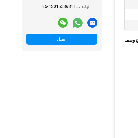
الهاتف ::
86-13015586811
اتصل
ج وصف