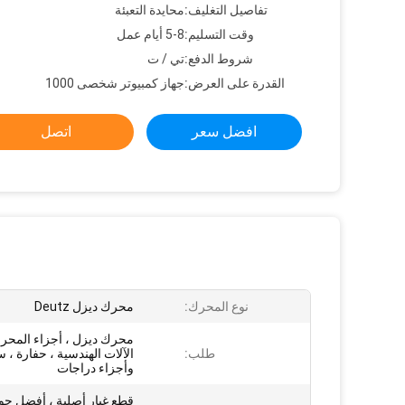
تفاصيل التغليف:
محايدة التعبئة
وقت التسليم:
5-8 أيام عمل
شروط الدفع:
تي / ت
القدرة على العرض:
جهاز كمبيوتر شخصى 1000
افضل سعر
اتصل
نوع المحرك:
محرك ديزل Deutz
محرك ديزل ، أجزاء المحر
طلب:
الآلات الهندسية ، حفارة ، 
وأجزاء دراجات
قطع غيار أصلية ، أفضل جود