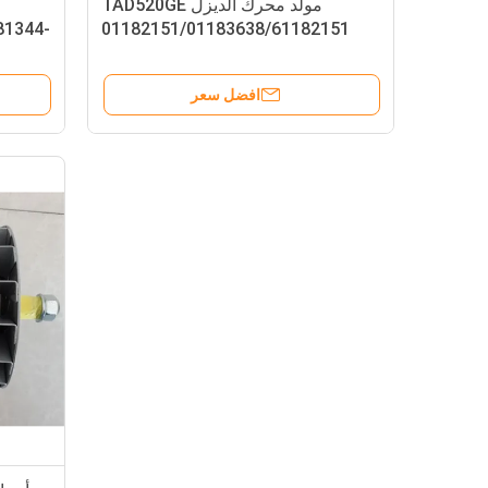
مولد محرك الديزل TAD520GE
81344-
01182151/01183638/61182151
افضل سعر