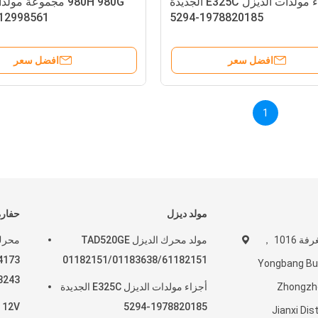
أجزاء مولدات الديزل E325C الجديدة
980H 980G مجموعة مو
2998561-2998
1978820185-5294
افضل سعر
افضل سعر
1
مولد ديزل
حفارة
عنوان الشركة: الغرفة 1016 ，
مولد محرك الديزل TAD520GE
4173
01182151/01183638/61182151
Yongbang Buil
3243
Zhongzh
أجزاء مولدات الديزل E325C الجديدة
1978820185-5294
Jianxi Dis