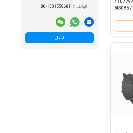
24V 70A محرك ديزل مولد 1077977 /
الهاتف ::
86-13015586811
اتصل