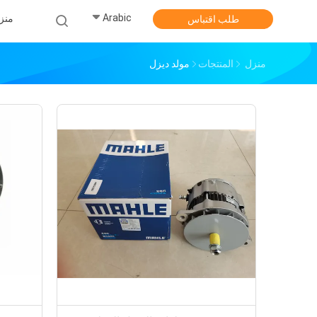
Arabic
منز
طلب اقتباس
منزل
المنتجات
مولد ديزل