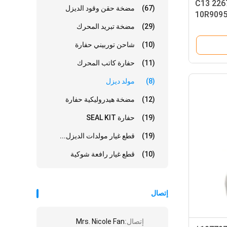
 الديزل C13 2267683
(67)
مضخة حقن وقود الديزل
10R9095
(29)
مضخة تبريد المحرك
(10)
شاحن توربيني حفارة
(11)
حفارة كاتب المحرك
(8)
مولد ديزل
(12)
مضخة هيدروليكية حفارة
(19)
حفارة SEAL KIT
(19)
قطع غيار مولدات الديزل...
(10)
قطع غيار رافعة شوكية
إتصال
إتصال:
Mrs. Nicole Fan