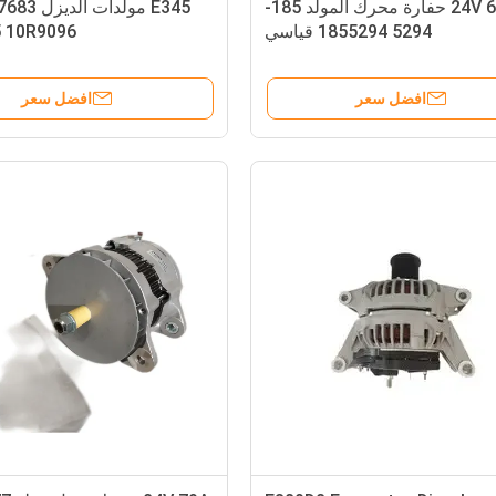
24V 65A حفارة محرك المولد 185-
E345 مولدات
5294 1855294 قياسي
 10R9096
افضل سعر
افضل سعر