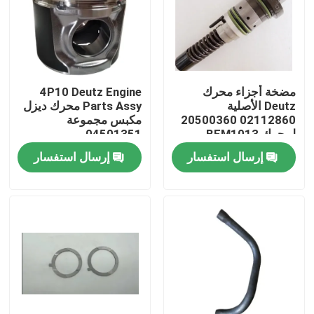
معلومات عنا
جولة في المعمل
مضخة أجزاء محرك
4P10 Deutz Engine
Deutz الأصلية
Parts Assy محرك ديزل
02112860 20500360
مكبس مجموعة
رقابة جودة
لمحرك BFM1013
04501351
إرسال استفسار
إرسال استفسار
اتصل بنا
أخبار
اطلب اقتباس
قطع غيار حفارة