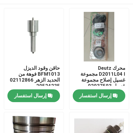
محرك Deutz
حاقن وقود الديزل
D2011L04 I مجموعة
BFM1013 فوهة من
غسيل إصلاح مجموعة
الحديد الزهر 02112866
غسيل 02937593
20524235
منزل
إرسال استفسار
إرسال استفسار
منتجات
أشرطة فيديو