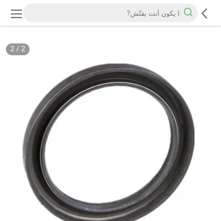
2
/
2