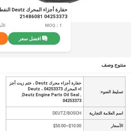
حفارة أجزاء
04253373 21486081
MOQ：1
الأسعا
افضل سعر
منتوج وصف
حفارة أجزاء محرك Deutz ، ختم زيت أجز
اء المحرك Deutz ، 04253373
تسليط الضوء:
,
Deutz Engine Parts Oil Seal
,
04253373
اسم العلامة التجارية
DEUTZ/BOSCH
الأسعار
$10.00~$50.00