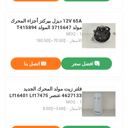
12V 65A ديزل بيركنز أجزاء المحرك
مولد 3715647 المولد T415894
MOQ：1
الأسعار：$70.50~$180.50
افضل سعر
اتصل بنا
فلتر زيت مولد المحرك الجديد
4627133 عنصر Lf16401 Lf17475
MOQ：1
الأسعار：$3.68~$8.00