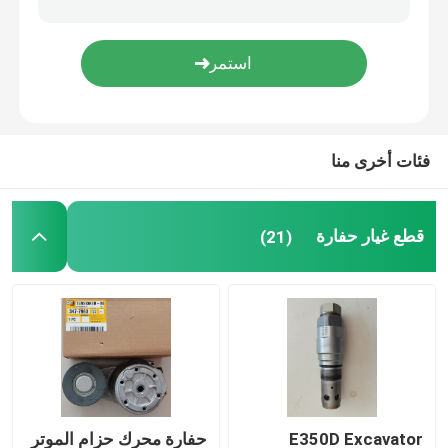
مضخة تبريد المحرك
شاحن توربيني حفارة
فئات أخرى منا
حفارة كاتب المحرك
قطع غيار حفارة
(21)
مولد ديزل
مضخة هيدروليكية حفارة
حفارة SEAL KIT
قطع غيار مولدات الديزل
E350D Excavator
حفارة محرك حزام الموتر