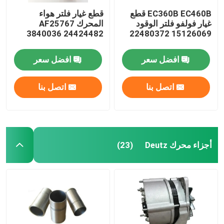
EC360B EC460B قطع
قطع غيار فلتر هواء
غيار فولفو فلتر الوقود
المحرك AF25767
3840036 24424482
15126069 22480372
افضل سعر
افضل سعر
اتصل بنا
اتصل بنا
أجزاء محرك Deutz
(23)