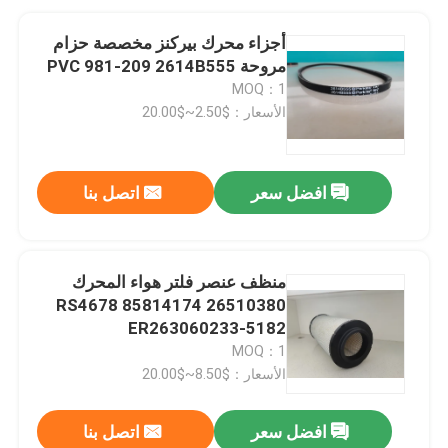
أجزاء محرك بيركنز مخصصة حزام
مروحة PVC 981-209 2614B555
MOQ：1
الأسعار：$2.50~$20.00
افضل سعر
اتصل بنا
منظف ​​عنصر فلتر هواء المحرك
26510380 85814174 RS4678
ER263060233-5182
MOQ：1
الأسعار：$8.50~$20.00
افضل سعر
اتصل بنا