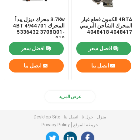
4BTA الكمون قطع غيار
3.7Kw محرك ديزل يبدأ
المحرك الشاحن التربيني
المحرك 4BT 4944701
5336432 3708Q01-
4048417 4048418
010
افضل سعر
افضل سعر
اتصل بنا
اتصل بنا
عرض المزيد
منزل
حول نا
اتصل بنا
Desktop Site
خريطة الموقع
Privacy Policy