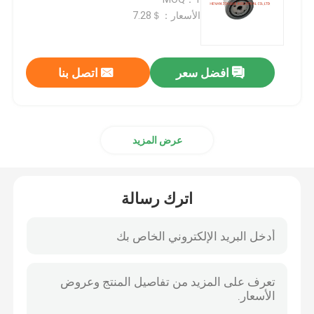
الأسعار：＄7.28
قطع غيار CAT
افضل سعر
اتصل بنا
قطع غيار المحرك
أجزاء محرك بيركنز
عرض المزيد
أجزاء محرك Deutz
اترك رسالة
قطع غيار محرك الكمون
قطع غيار ضاغط الهواء
مضخة حقن وقود الديزل