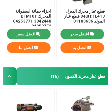
قطع غيار محرك الديزل
أجزاء بطانة أسطوانة
Deutz FL413 قطع غيار
المحرك BFM101
المولد 01183636
04253771 3842448
04253772
افضل سعر
افضل سعر
اتصل بنا
اتصل بنا
قطع غيار محرك الكمون
(16)