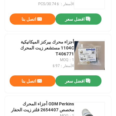
الأسعار：＄30.74/PCS
معلومات عنا
افضل سعر
اتصل بنا
جولة في المعمل
أجزاء محرك بيركنز الميكانيكية
رقابة جودة
1104C مستشعر زيت المحرك
T406771
MOQ：1
اتصل بنا
الأسعار：97＄
أخبار
افضل سعر
اتصل بنا
اطلب اقتباس
ODM Perkins أجزاء المحرك
مخصص 2654407 فلتر زيت الحفار
قطع غيار حفارة
MOQ：1