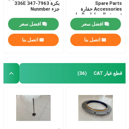
Spare Parts
بكرة 336E 347-7963
Accessories حفارة
جزء Nunmber
قطع غيار رافعة شوكية
تصريف الصمامات الصلب
14713168
افضل سعر
افضل سعر
اتصل بنا
اتصل بنا
قطع غيار CAT
(36)