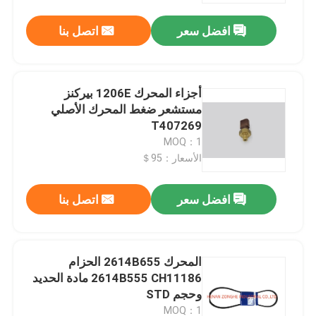
افضل سعر
اتصل بنا
أجزاء المحرك 1206E بيركنز
مستشعر ضغط المحرك الأصلي
T407269
MOQ：1
الأسعار：95＄
افضل سعر
اتصل بنا
منزل
المحرك 2614B655 الحزام
منتجات
2614B555 CH11186 مادة الحديد
وحجم STD
أشرطة فيديو
MOQ：1