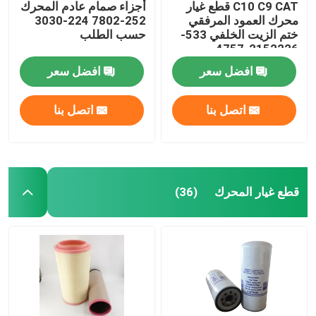
C10 C9 CAT قطع غيار
أجزاء صمام عادم المحرك
محرك العمود المرفقي
252-7802 224-3030
ختم الزيت الخلفي 533-
حسب الطلب
2152226-4757
2264757
افضل سعر
افضل سعر
اتصل بنا
اتصل بنا
قطع غيار المحرك
(36)