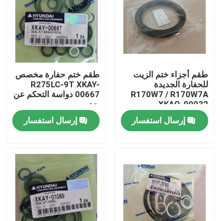
معلومات عنا
جولة في المعمل
طقم أجزاء ختم الزيت
طقم ختم حفارة مخصص
للحفارة الجديدة
R275LC-9T XKAY-
رقابة جودة
R170W7 / R170W7A
00667 دواسة التحكم عن
XKAQ-00032
بعد
إرسال استفسار
إرسال استفسار
اتصل بنا
أخبار
اطلب اقتباس
قطع غيار حفارة