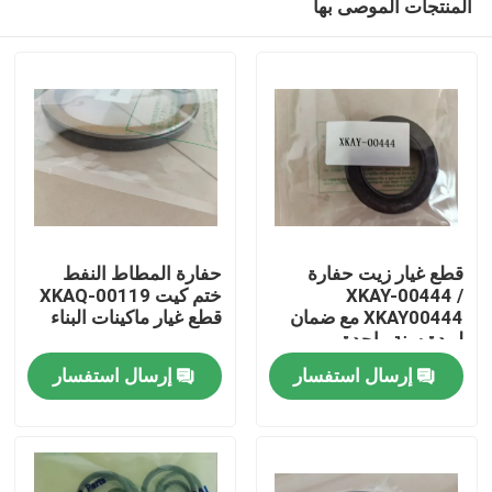
المنتجات الموصى بها
قطع غيار زيت حفارة
حفارة المطاط النفط
XKAY-00444 /
ختم كيت XKAQ-00119
XKAY00444 مع ضمان
قطع غيار ماكينات البناء
لمدة سنة واحدة
منزل
إرسال استفسار
إرسال استفسار
منتجات
أشرطة فيديو