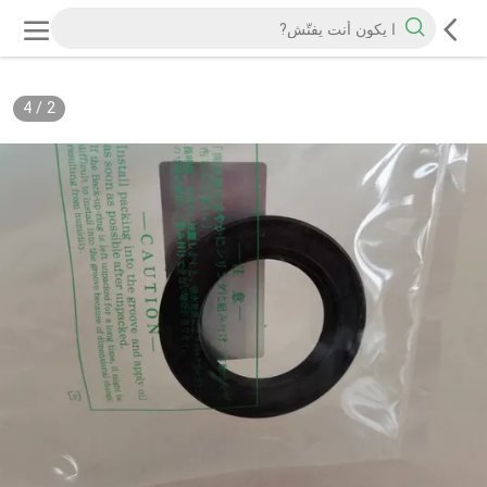
4
/
2