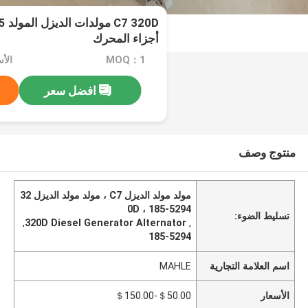
أجزاء المحرك
MOQ：1
الأسعا
افضل سعر
منتوج وصف
مولد مولد الديزل C7 ، مولد مولد الديزل 32
0D ، 185-5294
تسليط الضوء:
,
320D Diesel Generator Alternator
,
185-5294
اسم العلامة التجارية
MAHLE
الأسعار
＄50.00-＄150.00