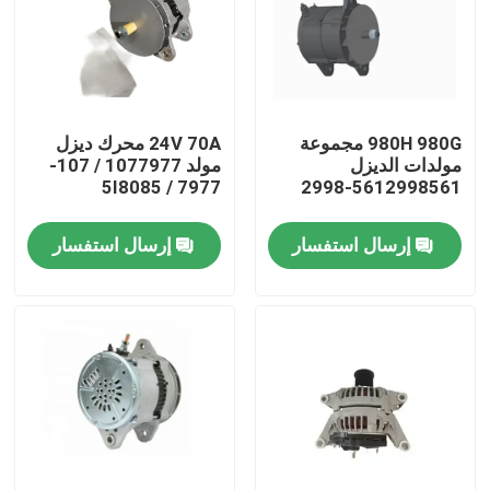
معلومات عنا
جولة في المعمل
980H 980G مجموعة
24V 70A محرك ديزل
مولدات الديزل
مولد 1077977 / 107-
7977 / 5I8085
5612998561-2998
رقابة جودة
إرسال استفسار
إرسال استفسار
اتصل بنا
أخبار
اطلب اقتباس
قطع غيار حفارة