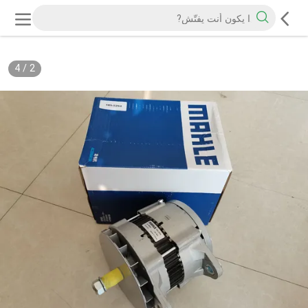
4
/
2