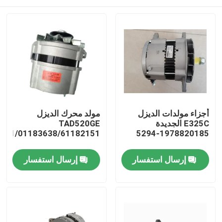
أجزاء مولدات الديزل
مولد محرك الديزل
E325C الجديدة
TAD520GE
151/01183638/61182151
1978820185-5294
منزل
إرسال استفسار
إرسال استفسار
منتجات
أشرطة فيديو