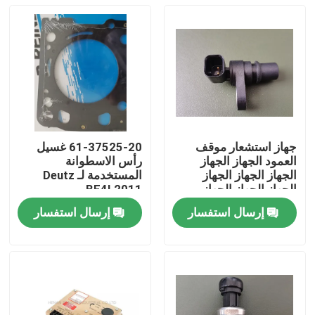
جهاز استشعار موقف
61-37525-20 غسيل
العمود الجهاز الجهاز
رأس الاسطوانة
الجهاز الجهاز الجهاز
المستخدمة لـ Deutz
الجهاز الجهاز الجهاز
BF4L2011
الجهاز الجهاز الجهاز
BF4LM2011 قطع غيار
إرسال استفسار
إرسال استفسار
الجهاز U5MK1234 جهاز
محركات الديزل
منزل
استشعار السرعة لشركة
بيركنز BK BL BM
Doosan DT 160 210
منتجات
أشرطة فيديو