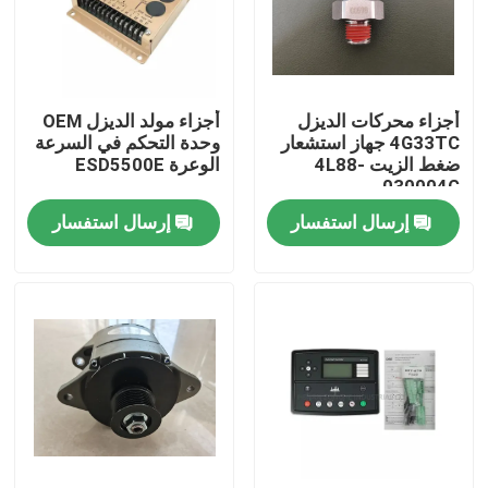
معلومات عنا
أجزاء محركات الديزل
أجزاء مولد الديزل OEM
جولة في المعمل
4G33TC جهاز استشعار
وحدة التحكم في السرعة
ضغط الزيت 4L88-
الوعرة ESD5500E
030004G
رقابة جودة
إرسال استفسار
إرسال استفسار
اتصل بنا
أخبار
اطلب اقتباس
قطع غيار حفارة