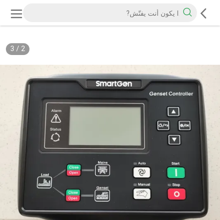
3
/
2