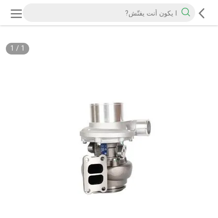
1
/
1