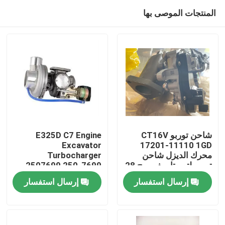
المنتجات الموصى بها
شاحن توربو CT16V
E325D C7 Engine
Excavator
17201-11110 1GD
محرك الديزل شاحن
Turbocharger
منزل
توربو لتويوتا ريفو روج 28
2507699 250-7699
حالة جديدة
إرسال استفسار
إرسال استفسار
منتجات
أشرطة فيديو