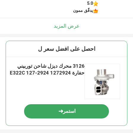
5.0
يدقّق ممون
عرض المزيد
احصل على افضل سعر ل
3126 محرك ديزل شاحن توربيني
حفارة E322C 127-2924 1272924
استمر