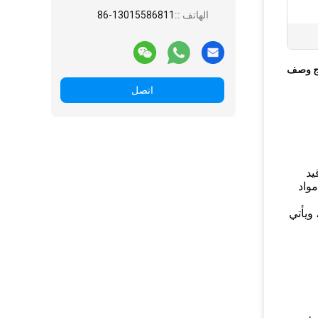
الهاتف ::
86-13015586811
ج وصف
اتصل
ا
يد
مواد
 ويأتي