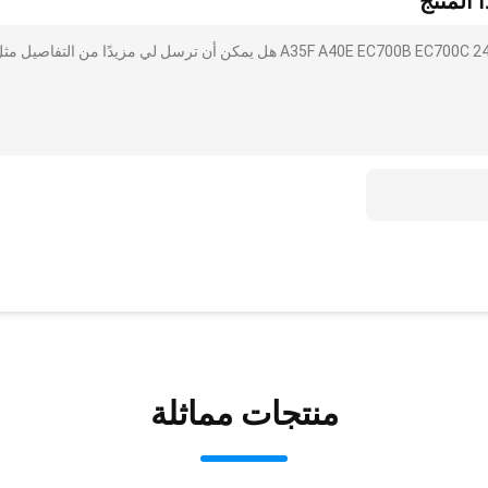
 المنتج
أنا مهتم بذلك مضخة سائل تبريد المحرك A35F A40E EC700B EC700C 24070789 22902431 هل يمكن أن ترسل لي مزيدًا من التفاصيل 
منتجات مماثلة