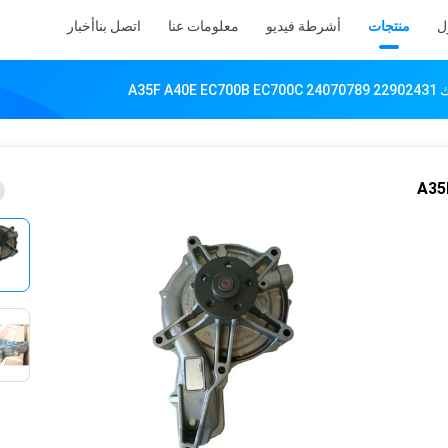
ل
منتجات
أشرطة فيديو
معلومات عنا
اتصل بنا
أخبار
A35F
A35F A4