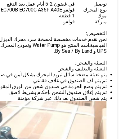
توصيل
في غضون 2-5 أيام عمل بعد الدفع
نوع المحرك
فولفو EC700B EC700C A35F A40E
موك
1 قطعة
ماركة
فولفو
التخصيص:
نحن نقدم خدمات مخصصة لمضخة مبرد محرك الديزل من 
UPS و By Sea / By Land.
التعبئة والشحن:
التعبئة والتغليف والشحن
يتم تعبئة مضخة سائل تبريد المحرك بشكل آمن في صن
ثم يتم لف الصندوق في غلاف فقاعي.
ثم يتم وضع الحزمة في صندوق شحن من الورق المقوى
ثم يتم إغلاق صندوق الشحن بإحكام بشريط لاصق.
يتم شحن الصندوق بعد ذلك عبر شركة مؤمنة.