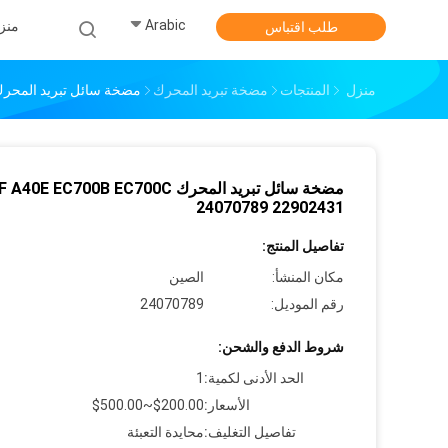
Arabic
منز
طلب اقتباس
منزل
المنتجات
مضخة تبريد المحرك
مضخة سائل تبريد المحرك  A40E EC700B EC700C 24070789 22902431
مضخة سائل تبريد المحرك 0E EC700B EC700C
24070789 22902431
تفاصيل المنتج:
مكان المنشأ:
الصين
رقم الموديل:
24070789
شروط الدفع والشحن:
الحد الأدنى لكمية:
1
الأسعار:
$200.00~$500.00
تفاصيل التغليف:
محايدة التعبئة