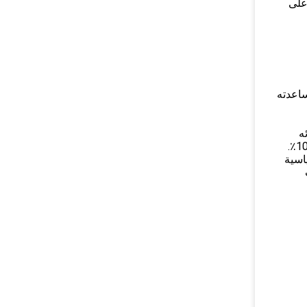
 EC700B EC700C A35F A40E.تستخدم على
ساعدته
ه
اسية
ت