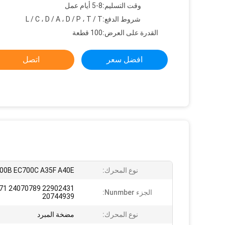
وقت التسليم:
5-8 أيام عمل
شروط الدفع:
L / C ، D / A ، D / P ، T / T
القدرة على العرض:
100 قطعة
افضل سعر
اتصل
نوع المحرك:
00B EC700C A35F A40E
468471
الجزء Nunmber:
20744939
نوع المحرك:
مضخة المبرد