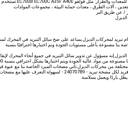
الصناعات القابلة للتطبيق: تنطبق على العلامة التجارية للمعدات والطراز: مثل فولفو
تعدين ، آلات الطرق ، معدات حماية البيئة ، مجموعات المولدات.
الديزل
ظام تبريد لمحركات الديزل.يساعد على ضخ سائل التبريد في المحرك لم
ة بنا مصنوعة بأعلى مستويات الجودة وتم اختبارها احترافيًا بنسبة
الديزل.إنه مسؤول عن تدوير سائل التبريد في جميع أنحاء المحرك لإبقائ
صنوعة من مواد عالية الجودة ويتم اختبارها بشكل احترافي بنسبة 100٪.
ختلفة من محركات الديزل.تأتي مضخات المبرد الخاصة بنا مع عبوة قي
ويتم شحنها بنسبة 100٪ مقدمًا.يتم تخصيص رقم جزء فريد لكل مضخة تبريد - 24070789 - لسهولة التعرف عليها.مع مضخا
يظل باردًا ويعمل بسلاسة.