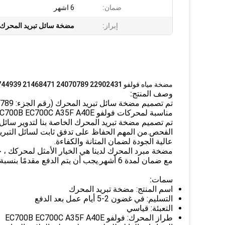
ضمان:
6 اشهر
إبراز:
مضخة سائل تبريد المحرك A35F
مضخة مياه فولفو 22902431 24070789 21468471 20744939 لشركة فولفو EC700B EC700C A35F A40E
وصف المنتج:
مناسبة لمحركات فولفو EC700B EC700C A35F A40E وتأتي مع تعبئة قياسية.يجب أن يتم الدفع مقدمًا بنسبة 100٪.
تم تصميم مضخة تبريد المحرك الخاصة بنا لتدوير سائل 
الفحص.من المهم الحفاظ على تدفق ثابت لسائل التبريد 
عالية الجودة لضمان المتانة والكفاءة.
مضخة مبرد المحرك لدينا هي الخيار الأمثل لمحركك ، حيث 
مع ضمان لمدة 6 أشهر.يجب أن يتم الدفع مقدمًا بنسبة 100٪.لذلك لا تتأخر في شراء مضخة تبريد المحرك اليوم.
سمات:
اسم المنتج: مضخة تبريد المحرك
التسليم: في غضون 2-5 أيام عمل بعد الدفع
التعبئة: قياسي
طراز المحرك: فولفو EC700B EC700C A35F A40E