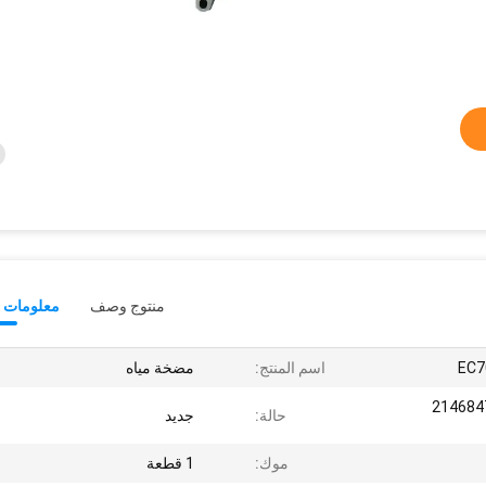
منتوج وصف
معلومات ت
EC7
اسم المنتج:
مضخة مياه
22902431 24070789 21
حالة:
جديد
موك:
1 قطعة