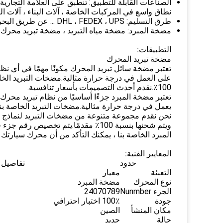
نطاق واسع في المركبات الخاصة ، آلات البناء ، آلات ال
طرق التسليم: DHL ، FEDEX ، UPS ... عن طريق البحر / عن طريق البر
مضخة المبرد: مضخة مياه التبريد ، مضخة تبريد محرك 
التطبيقات:
مضخة تبريد المحرك
تعتبر مضخة سائل تبريد المحرك مكونًا مهمًا في أي ن
على العمل في درجة حرارة مثالية.مضخات التبريد الخاص
100٪.نقدم أحدث التصميمات بأسعار تنافسية.
تعتبر مضخة المبرد جزءًا أساسيًا من نظام تبريد محرك 
يعمل في درجة حرارة مثالية.مضخات التبريد الخاصة بنا م
نحن نقدم مجموعة متنوعة من مضخات التبريد لنماذج م
المبرد الخاصة بنا ، يمكنك التأكد من أن محرك سيارتك 
المعايير الفنية:
حدود
تفاصيل
التعبئة
معيار
نوع المحرك
مضخة المبرد
الجزء Nunmber
24070789
جودة
100٪ اختبار احترافي
مكان المنشأ
الصين
حالة
جديد