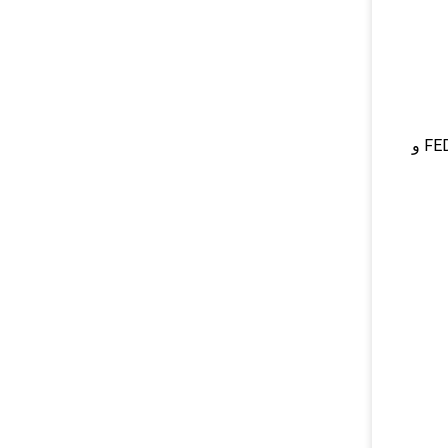
القياسية.اسم المنتج هو Water Pump ونموذج المحرك هو EC700B EC700C A35F A40E. نقدم طرق توصيل مثل DHL و FEDEX و