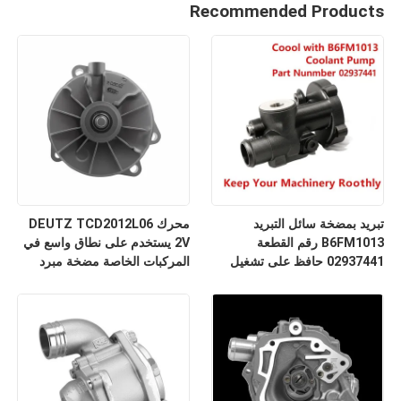
Recommended Products
تبريد بمضخة سائل التبريد
محرك DEUTZ TCD2012L06
B6FM1013 رقم القطعة
2V يستخدم على نطاق واسع في
02937441 حافظ على تشغيل
المركبات الخاصة مضخة مبرد
ماكينتك بسلاسة
المحرك رقم الجزء 02937441
B6FM1013 BF4M1013